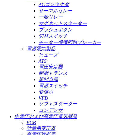
ACコンタクタ
サーマルリレー
一般リレー
マグネットスターター
プッシュボタン
切替スイッチ
モーター保護回路ブレーカー
電源電気製品
ヒューズ
ATS
電圧安定器
制御トランス
規制当局
電源スイッチ
変流器
VFD
ソフトスターター
コンデンサ
中電圧および高電圧電気製品
VCB
計量用変圧器
高電圧遮断器