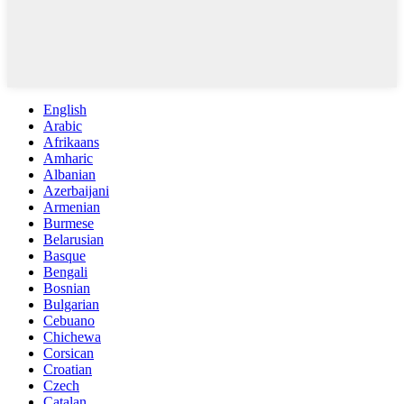
English
Arabic
Afrikaans
Amharic
Albanian
Azerbaijani
Armenian
Burmese
Belarusian
Basque
Bengali
Bosnian
Bulgarian
Cebuano
Chichewa
Corsican
Croatian
Czech
Catalan