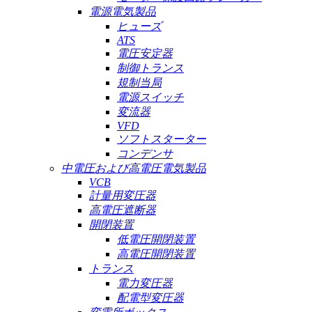
電源電気製品
ヒューズ
ATS
電圧安定器
制御トランス
規制当局
電源スイッチ
変流器
VFD
ソフトスターター
コンデンサ
中電圧および高電圧電気製品
VCB
計量用変圧器
高電圧遮断器
開閉装置
低電圧開閉装置
高電圧開閉装置
トランス
電力変圧器
配電型変圧器