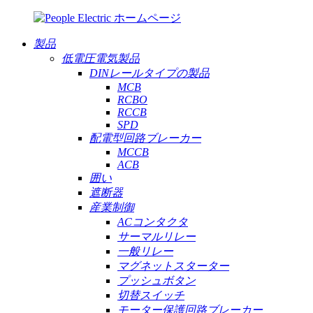
製品
低電圧電気製品
DINレールタイプの製品
MCB
RCBO
RCCB
SPD
配電型回路ブレーカー
MCCB
ACB
囲い
遮断器
産業制御
ACコンタクタ
サーマルリレー
一般リレー
マグネットスターター
プッシュボタン
切替スイッチ
モーター保護回路ブレーカー