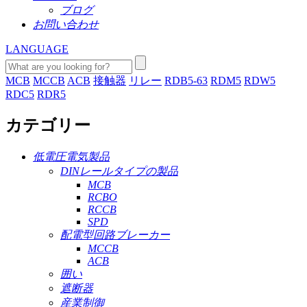
ブログ
お問い合わせ
LANGUAGE
MCB
MCCB
ACB
接触器
リレー
RDB5-63
RDM5
RDW5
RDC5
RDR5
カテゴリー
低電圧電気製品
DINレールタイプの製品
MCB
RCBO
RCCB
SPD
配電型回路ブレーカー
MCCB
ACB
囲い
遮断器
産業制御