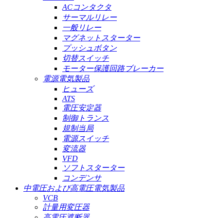
ACコンタクタ
サーマルリレー
一般リレー
マグネットスターター
プッシュボタン
切替スイッチ
モーター保護回路ブレーカー
電源電気製品
ヒューズ
ATS
電圧安定器
制御トランス
規制当局
電源スイッチ
変流器
VFD
ソフトスターター
コンデンサ
中電圧および高電圧電気製品
VCB
計量用変圧器
高電圧遮断器