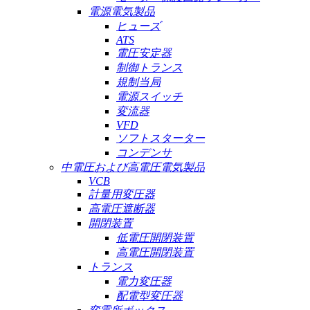
電源電気製品
ヒューズ
ATS
電圧安定器
制御トランス
規制当局
電源スイッチ
変流器
VFD
ソフトスターター
コンデンサ
中電圧および高電圧電気製品
VCB
計量用変圧器
高電圧遮断器
開閉装置
低電圧開閉装置
高電圧開閉装置
トランス
電力変圧器
配電型変圧器