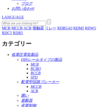
ブログ
お問い合わせ
LANGUAGE
MCB
MCCB
ACB
接触器
リレー
RDB5-63
RDM5
RDW5
RDC5
RDR5
カテゴリー
低電圧電気製品
DINレールタイプの製品
MCB
RCBO
RCCB
SPD
配電型回路ブレーカー
MCCB
ACB
囲い
遮断器
産業制御