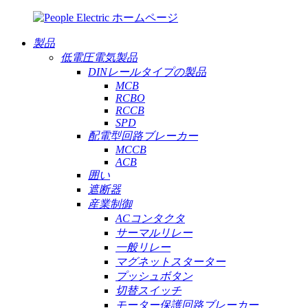
製品
低電圧電気製品
DINレールタイプの製品
MCB
RCBO
RCCB
SPD
配電型回路ブレーカー
MCCB
ACB
囲い
遮断器
産業制御
ACコンタクタ
サーマルリレー
一般リレー
マグネットスターター
プッシュボタン
切替スイッチ
モーター保護回路ブレーカー