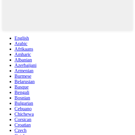
English
Arabic
Afrikaans
Amharic
Albanian
Azerbaijani
Armenian
Burmese
Belarusian
Basque
Bengali
Bosnian
Bulgarian
Cebuano
Chichewa
Corsican
Croatian
Czech