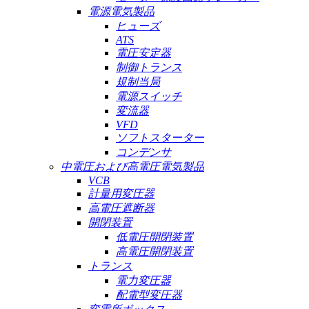
電源電気製品
ヒューズ
ATS
電圧安定器
制御トランス
規制当局
電源スイッチ
変流器
VFD
ソフトスターター
コンデンサ
中電圧および高電圧電気製品
VCB
計量用変圧器
高電圧遮断器
開閉装置
低電圧開閉装置
高電圧開閉装置
トランス
電力変圧器
配電型変圧器