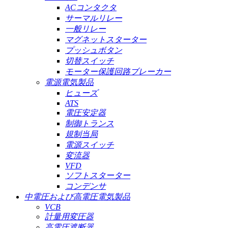
ACコンタクタ
サーマルリレー
一般リレー
マグネットスターター
プッシュボタン
切替スイッチ
モーター保護回路ブレーカー
電源電気製品
ヒューズ
ATS
電圧安定器
制御トランス
規制当局
電源スイッチ
変流器
VFD
ソフトスターター
コンデンサ
中電圧および高電圧電気製品
VCB
計量用変圧器
高電圧遮断器