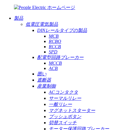
製品
低電圧電気製品
DINレールタイプの製品
MCB
RCBO
RCCB
SPD
配電型回路ブレーカー
MCCB
ACB
囲い
遮断器
産業制御
ACコンタクタ
サーマルリレー
一般リレー
マグネットスターター
プッシュボタン
切替スイッチ
モーター保護回路ブレーカー