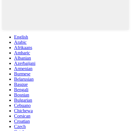
English
Arabic
Afrikaans
Amharic
Albanian
Azerbaijani
Armenian
Burmese
Belarusian
Basque
Bengali
Bosnian
Bulgarian
Cebuano
Chichewa
Corsican
Croatian
Czech