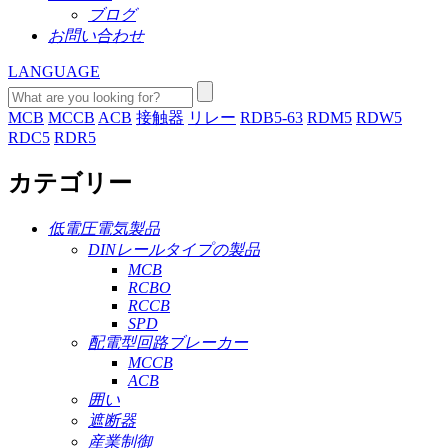
ブログ
お問い合わせ
LANGUAGE
MCB
MCCB
ACB
接触器
リレー
RDB5-63
RDM5
RDW5
RDC5
RDR5
カテゴリー
低電圧電気製品
DINレールタイプの製品
MCB
RCBO
RCCB
SPD
配電型回路ブレーカー
MCCB
ACB
囲い
遮断器
産業制御