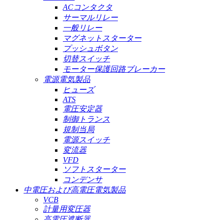
ACコンタクタ
サーマルリレー
一般リレー
マグネットスターター
プッシュボタン
切替スイッチ
モーター保護回路ブレーカー
電源電気製品
ヒューズ
ATS
電圧安定器
制御トランス
規制当局
電源スイッチ
変流器
VFD
ソフトスターター
コンデンサ
中電圧および高電圧電気製品
VCB
計量用変圧器
高電圧遮断器