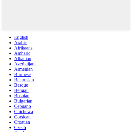
English
Arabic
Afrikaans
Amharic
Albanian
Azerbaijani
Armenian
Burmese
Belarusian
Basque
Bengali
Bosnian
Bulgarian
Cebuano
Chichewa
Corsican
Croatian
Czech