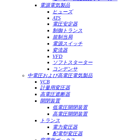
電源電気製品
ヒューズ
ATS
電圧安定器
制御トランス
規制当局
電源スイッチ
変流器
VFD
ソフトスターター
コンデンサ
中電圧および高電圧電気製品
VCB
計量用変圧器
高電圧遮断器
開閉装置
低電圧開閉装置
高電圧開閉装置
トランス
電力変圧器
配電型変圧器