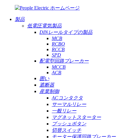
製品
低電圧電気製品
DINレールタイプの製品
MCB
RCBO
RCCB
SPD
配電型回路ブレーカー
MCCB
ACB
囲い
遮断器
産業制御
ACコンタクタ
サーマルリレー
一般リレー
マグネットスターター
プッシュボタン
切替スイッチ
モーター保護回路ブレーカー