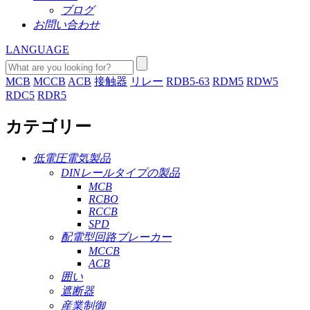
ブログ
お問い合わせ
LANGUAGE
MCB
MCCB
ACB
接触器
リレー
RDB5-63
RDM5
RDW5
RDC5
RDR5
カテゴリー
低電圧電気製品
DINレールタイプの製品
MCB
RCBO
RCCB
SPD
配電型回路ブレーカー
MCCB
ACB
囲い
遮断器
産業制御